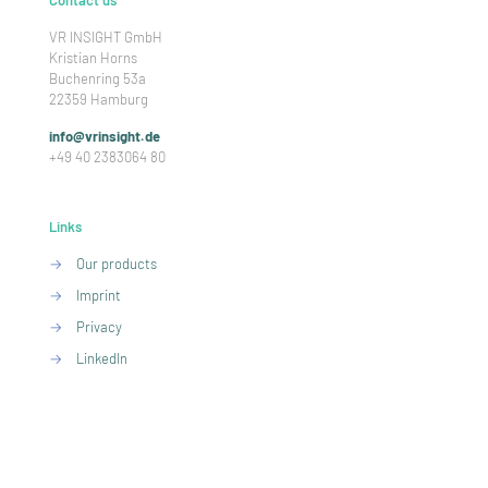
Contact us
VR INSIGHT GmbH
Kristian Horns
Buchenring 53a
22359 Hamburg
info@vrinsight.de
+49 40 2383064 80
Links
→
Our products
→
Imprint
→
Privacy
→
LinkedIn